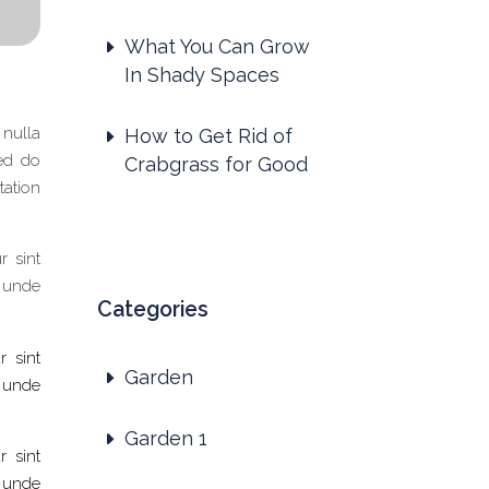
What You Can Grow
In Shady Spaces
 nulla
How to Get Rid of
sed do
Crabgrass for Good
tation
r sint
s unde
Categories
r sint
Garden
s unde
Garden 1
r sint
s unde