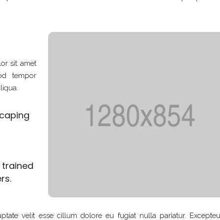
or sit amet
mod tempor
liqua.
scaping
d trained
rs.
ptate velit esse cillum dolore eu fugiat nulla pariatur. Excepteu